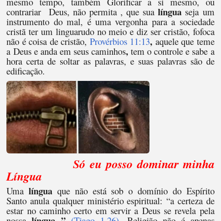
mesmo tempo, também Glorificar a si mesmo, ou
língua
contrariar Deus, não permita , que sua
seja um
instrumento do mal, é uma vergonha para a sociedade
cristã ter um linguarudo no meio e diz ser cristão, fofoca
,
não é coisa de cristão,
Provérbios 11:13
aquele que teme
,
a Deus e anda em seus caminhos
tem o controle e sabe a
hora certa de soltar as palavras, e suas palavras são de
edificação.
Só eu posso dominar minha
Língua
língua
Uma
que não está sob o domínio do Espírito
Santo anula qualquer ministério espiritual: “a certeza de
estar no caminho certo em servir a Deus se revela pela
língua ”
nossa
(Tiago 1.26)
. Religião não é apenas