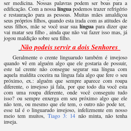
ser medicina. Nossas palavras podem ser boas para a
língua
edificação. Com a nossa
podemos trazer refrigério
e restauração para as pessoas. Muitas mães amaldiçoa
seus próprios filhos, quando esta irada com as atitudes de
língua
seus filhos, mãe se você usar sua
para dizer que
vai matar seu filho , ainda que não vai fazer isso mas, já
jogou maldição sobre seu filho.
Não podeis servir a dois Senhores
Geralmente o crente linguarudo também é invejoso
v
quando
ê em alguém algo que ele gostaria de possuir,
este tal crente não consegue segurar sua língua com
aquela maldita coceira na língua fala algo que fere o seu
próximo, ex.: alguém que sempre aparece com roupa
diferente, o invejoso já fala, por que todo dia você esta
com uma roupa diferente, onde você conseguiu tudo
isso? ou sempre enxerga em seu próximo algo que ele
não tem, ou mesmo que ele tem, o outro não pode ter,
esse tal é o linguarudo invejoso, infelizmente em nosso
meio tem muitos,
Tiago 3: 14
não minta, não tenha
inveja.