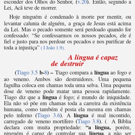
(
)
esconder dos Olhos do Senhor,
v.20
. Então, segundo a
Lei, Acã teve de morrer.
Hoje ninguém é condenado à morte por mentir, ou
levantar calunia de alguém, a graça de Jesus está acima
da Lei. Mas o pecado somente será perdoado quando for
confessado: “Se confessarmos os nossos pecados, ele é
fiel e justo para nos perdoar os pecados e nos purificar de
toda a injustiça”
( I João 1.9).
A língua é capaz
de destruir
(
b-
) –
língua
Tiago 3.5
8
Tiago compara a
ao fogo e
ao veneno. Ambos são destruidores. Uma pequena
fagulha coloca em chamas toda uma selva. Uma pequena
dose de veneno pode matar uma pessoa rapidamente.
língua
Tiago diz que a
é fogo; é mundo de iniquidade.
Ela não só põe em chamas toda a carreira da existência
humana, como também é posta ela mesma em chamas
(
)
língua
pelo inferno
Tiago 3.6
. A
é mal incontido,
(
)
carregado de veneno mortífero
Tiago 3.8
. ( A Bíblia
“a língua,
declara com muita propriedade:
porém,
língua
ninguém é capaz de controlar sua
, a não ser