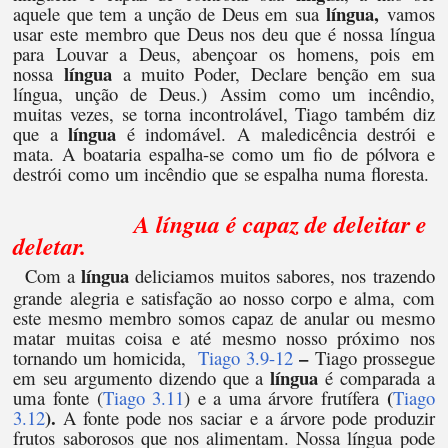
língua,
aquele que tem a unção de Deus em sua
vamos
usar este membro que Deus nos deu que é nossa língua
para Louvar a Deus, abençoar os homens, pois em
língua
nossa
a muito Poder, Declare benção em sua
língua, unção de Deus.) Assim como um incêndio,
muitas vezes, se torna incontrolável, Tiago também diz
língua
que a
é indomável. A maledicência destrói e
mata. A boataria espalha-se como um fio de pólvora e
destrói como um incêndio que se espalha numa floresta.
A língua é capaz de deleitar e
deletar.
língua
Com a
deliciamos muitos sabores, nos trazendo
grande alegria e satisfação ao nosso corpo e alma, com
este mesmo membro somos capaz de anular ou mesmo
matar muitas coisa e até mesmo nosso próximo nos
–
tornando um homicida,
Tiago 3.9-12
Tiago prossegue
língua
em seu argumento dizendo que a
é comparada a
(
uma fonte (
Tiago 3.11
) e a uma árvore frutífera
Tiago
).
3.12
A fonte pode nos saciar e a árvore pode produzir
frutos saborosos que nos alimentam. Nossa língua pode