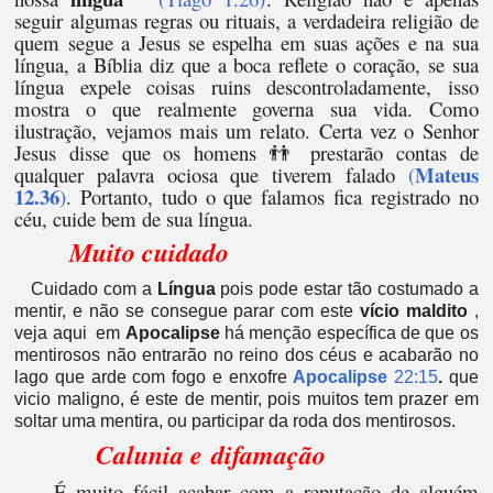
seguir algumas regras ou rituais, a verdadeira religião de
quem segue a Jesus se espelha em suas ações e na sua
língua, a Bíblia diz que a boca reflete o coração, se sua
língua expele coisas ruins descontroladamente, isso
mostra o que realmente governa sua vida. Como
ilustração, vejamos mais um relato.
Certa vez o Senhor
Jesus disse que os homens 👬 prestarão contas de
Mateus
qualquer palavra ociosa que tiverem falado
(
12.36
)
. Portanto, tudo o que falamos fica registrado no
céu, cuide bem de sua língua.
Muito cuidado
Cuidado com a
Língua
pois pode estar tão costumado a
mentir, e não se consegue parar com este
vício maldito
,
veja aqui em
Apocalipse
há menção específica de que os
mentirosos não entrarão no reino dos céus e acabarão no
lago que arde com fogo e enxofre
Apocalipse
22:15
.
que
vicio maligno, é este de mentir, pois muitos tem prazer em
soltar uma mentira, ou participar da roda dos mentirosos.
Calunia e difamação
É muito fácil acabar com a reputação de alguém