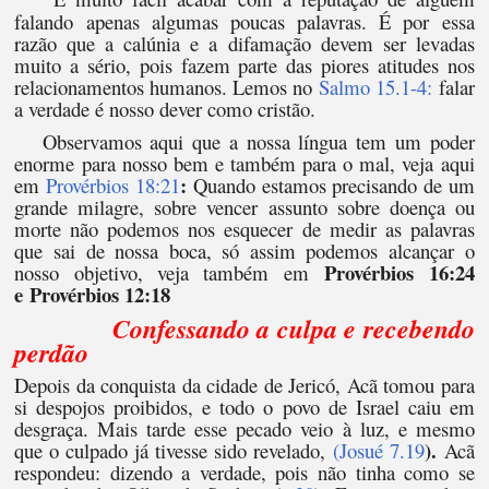
falando apenas algumas poucas palavras. É por essa
razão que a calúnia e a difamação devem ser levadas
muito a sério, pois fazem parte das piores atitudes nos
relacionamentos humanos. Lemos no
Salmo 15.1-4:
falar
a verdade é nosso dever como cristão.
Observamos aqui que a nossa língua tem um poder
enorme para nosso bem e também para o mal, veja aqui
:
em
Provérbios 18:21
Quando estamos precisando de um
grande milagre, sobre vencer assunto sobre doença ou
morte não podemos nos esquecer de medir as palavras
que sai de nossa boca, só assim podemos alcançar o
Provérbios 16:24
nosso objetivo, veja também em
e Provérbios 12:18
Confessando a culpa e recebendo
perdão
Depois da conquista da cidade de Jericó, Acã tomou para
si despojos proibidos, e todo o povo de Israel caiu em
desgraça. Mais tarde esse pecado veio à luz, e mesmo
).
que o culpado já tivesse sido revelado,
(Josué 7.19
Acã
respondeu: dizendo a verdade, pois não tinha como se