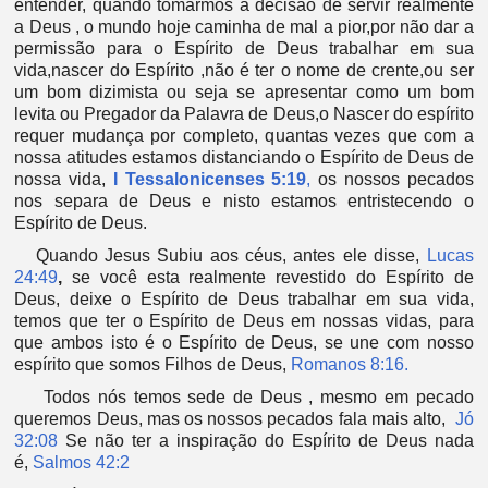
entender, quando tomarmos a decisão de servir realmente
a Deus , o mundo hoje caminha de mal a pior,por não dar a
permissão para o Espírito de Deus trabalhar em sua
vida,nascer do Espírito ,não é ter o nome de crente,ou ser
um bom dizimista ou seja se apresentar como um bom
levita ou Pregador da Palavra de Deus,o Nascer do espírito
requer mudança por completo, q
uantas vezes que com a
nossa atitudes estamos distanciando o Espírito de Deus de
nossa vida,
I Tessalonicenses 5:19
,
os nossos pecados
nos separa de Deus e nisto estamos entristecendo o
Espírito de Deus.
Quando Jesus Subiu aos céus, antes ele disse,
Lucas
24:49
,
se você esta realmente revestido do Espírito de
Deus, deixe o Espírito de Deus trabalhar em sua vida,
t
emos que ter o Espírito de Deus em nossas vidas, para
que ambos isto é o Espírito de Deus, se une com nosso
espírito que somos Filhos de Deus,
Romanos 8:16.
Todos nós temos sede de Deus , mesmo em pecado
queremos Deus, mas os nossos pecados fala mais alto,
Jó
32:08
Se não ter a inspiração do Espírito de Deus nada
é,
Salmos 42:2