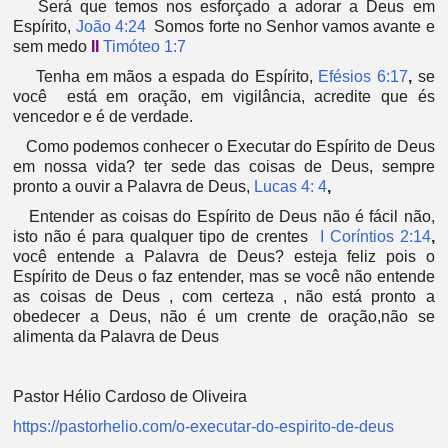
Será que temos nos esforçado a adorar a Deus em
Espírito,
João 4:24
Somos forte no Senhor vamos avante e
sem medo
II
Timóteo 1:7
Tenha em mãos a espada do Espírito,
Efésios 6:17
,
se
você está em oração, em vigilância, acredite que és
vencedor e é de verdade.
Como podemos conhecer o Executar do Espírito de Deus
em nossa vida? ter sede das coisas de Deus, sempre
pronto a ouvir a Palavra de Deus,
Lucas 4: 4
,
Entender as coisas do Espírito de Deus não é fácil não,
isto não é para qualquer tipo de crentes
I Coríntios 2:14
,
você entende a Palavra de Deus? esteja feliz pois o
Espírito de Deus o faz entender, mas se você não entende
as coisas de Deus , com certeza , não está pronto a
obedecer a Deus, não é um crente de oração,não se
alimenta da Palavra de Deus
Pastor Hélio Cardoso de Oliveira
https://pastorhelio.com/o-executar-do-espirito-de-deus