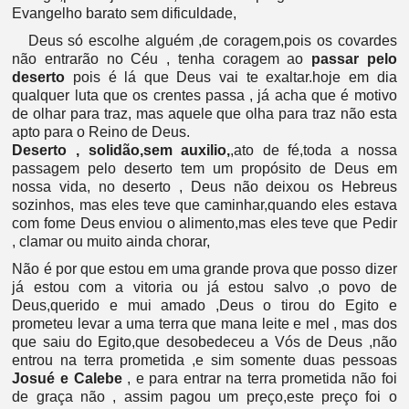
Evangelho barato sem dificuldade,
Deus só escolhe alguém ,de coragem,pois os covardes
não entrarão no Céu , tenha coragem ao
passar pelo
deserto
pois é lá que Deus vai te exaltar.hoje em dia
qualquer luta que os crentes passa , já acha que é motivo
de olhar para traz, mas aquele que olha para traz não esta
apto para o Reino de Deus.
Deserto , solidão,sem auxilio,
,ato de fé,toda a nossa
passagem pelo deserto tem um propósito de Deus em
nossa vida, no deserto , Deus não deixou os Hebreus
sozinhos, mas eles teve que caminhar,quando eles estava
com fome Deus enviou o alimento,mas eles teve que Pedir
, clamar ou muito ainda chorar,
Não é por que estou em uma grande prova que posso dizer
já estou com a vitoria ou já estou salvo ,o povo de
Deus,querido e mui amado ,Deus o tirou do Egito e
prometeu levar a uma terra que mana leite e mel , mas dos
que saiu do Egito,que desobedeceu a Vós de Deus ,não
entrou na terra prometida ,e sim somente duas pessoas
Josué e Calebe
, e para entrar na terra prometida não foi
de graça não , assim pagou um preço,este preço foi o