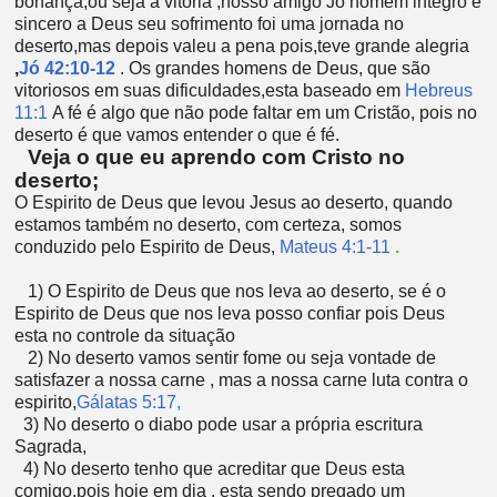
bonança,ou seja a vitoria ,nosso amigo Jó homem integro e
sincero a Deus seu sofrimento foi uma jornada no
deserto,mas depois valeu a pena pois,teve grande alegria
,
Jó 42:10-12
.
Os grandes homens de Deus, que são
vitoriosos em suas dificuldades,esta baseado em
Hebreus
11:1
A fé é algo que não pode faltar em um Cristão, pois no
deserto é que vamos entender o que é fé.
Veja o que eu aprendo com Cristo no
deserto;
O Espirito de Deus que levou Jesus ao deserto, quando
estamos também no deserto, com certeza, somos
conduzido pelo Espirito de Deus,
Mateus 4:1-11
.
1) O Espirito de Deus que nos leva ao deserto, se é o
Espirito de Deus que nos leva posso confiar pois Deus
esta no controle da situação
2) No deserto vamos sentir fome ou seja vontade de
satisfazer a nossa carne , mas a nossa carne luta contra o
espirito,
Gálatas 5:17,
3) No deserto o diabo pode usar a própria escritura
Sagrada,
4) No deserto tenho que acreditar que Deus esta
comigo,pois hoje em dia , esta sendo pregado um