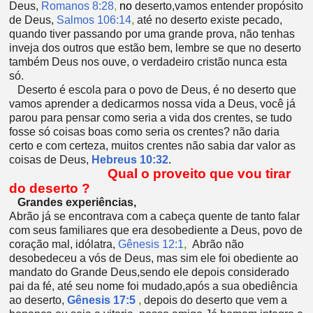
Deus,
Romanos 8:28
,
no
deserto,vamos entender propósito
de Deus,
Salmos 106:14
,
até no deserto existe pecado,
quando tiver passando por uma grande prova, não tenhas
inveja dos outros que estão bem, lembre se que no deserto
também Deus nos ouve, o verdadeiro cristão nunca esta
só.
Deserto é escola para o povo de Deus, é no deserto que
vamos aprender a dedicarmos nossa vida a Deus, você já
parou para pensar como seria a vida dos crentes, se tudo
fosse só coisas boas como seria os crentes? não daria
certo e com certeza, muitos crentes não sabia dar valor as
coisas de Deus,
Hebreus 10:32
.
Qual o proveito que vou tirar
do deserto ?
Grandes experiências,
Abrão já se encontrava com a cabeça quente de tanto falar
com seus familiares que era desobediente a Deus, povo de
coração mal, idólatra,
Gênesis 12:1
,
Abrão não
desobedeceu a vós de Deus, mas sim ele foi obediente ao
mandato do Grande Deus,sendo ele depois considerado
pai da fé, até seu nome foi mudado,após a sua obediência
ao deserto,
Gênesis 17:5
,
depois do deserto que vem a