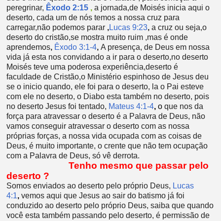
peregrinar,
Êxodo 2:15
,
a jornada,de Moisés inicia aqui o
deserto, c
ada um de nós temos a nossa cruz para
carregar,não podemos parar
,
Lucas 9:23
,
a cruz ou seja,o
deserto do cristão,se mostra muito ruim ,mas é onde
aprendemos
,
Êxodo 3:1-4
,
A presença, de Deus em nossa
vida já esta nos convidando a ir para o deserto,no deserto
Moisés teve uma poderosa experiência,deserto é
faculdade de Cristão,o Ministério espinhoso de Jesus deu
se o inicio quando, ele foi para o deserto, la o Pai esteve
com ele no deserto, o Diabo esta também no deserto, pois
no deserto Jesus foi tentado,
Mateus 4:1-4
,
o
que nos da
força para atravessar o deserto é a Palavra de Deus, não
vamos conseguir atravessar o deserto com as nossa
próprias forças, a nossa vida ocupada com as coisas de
Deus, é muito importante, o crente que não tem ocupação
com a Palavra de Deus, só vê derrota.
Tenho mesmo que passar pelo
deserto ?
Somos enviados ao deserto pelo próprio Deus,
Lucas
4:1
,
vemos aqui que Jesus ao sair do batismo já foi
conduzido ao deserto pelo próprio Deus, saiba que quando
você esta também passando pelo deserto, é permissão de