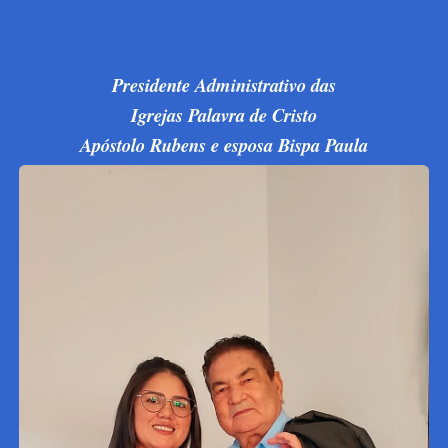
Presidente Administrativo das
Igrejas Palavra de Cristo
Apóstolo Rubens e esposa Bispa Paula