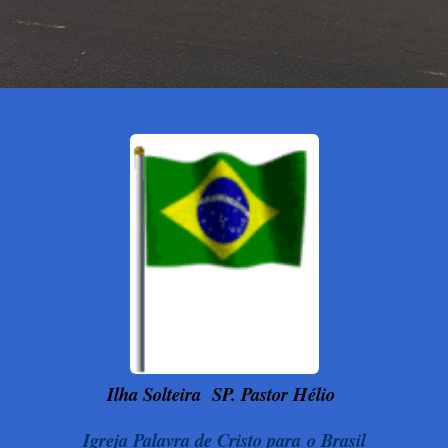
Ilha Solteira
SP. Pastor Hélio
Igreja Palavra de Cristo para o Brasil